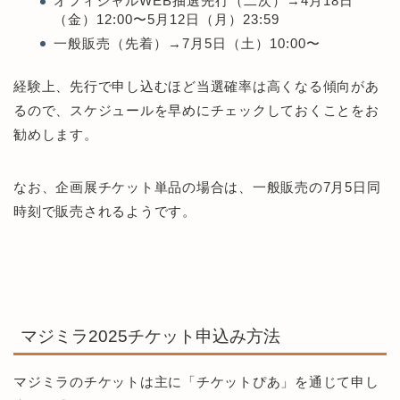
オフィシャルWEB抽選先行（二次）→4月18日
（金）12:00〜5月12日（月）23:59
一般販売（先着）→7月5日（土）10:00〜
経験上、先行で申し込むほど当選確率は高くなる傾向があ
るので、スケジュールを早めにチェックしておくことをお
勧めします。
なお、企画展チケット単品の場合は、一般販売の7月5日同
時刻で販売されるようです。
マジミラ2025チケット申込み方法
マジミラのチケットは主に「チケットぴあ」を通じて申し