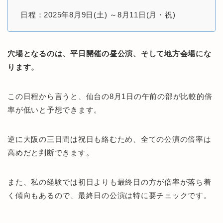
日程：2025年8月9日(土) ～8月11日(月・祝)
穴場となるのは、平日開催の昼公演、そして地方会場にな
ります。
この日程から言うと、仙台の8月1日の午前の部が比較的倍
率が低いと予想できます。
逆に大阪の三日間は祝日も絡むため、全ての公演の倍率は
高めだと判断できます。
また、私の経験では初日よりも最終日の方が倍率が落ち着
く傾向もあるので、最終日の公演は特に要チェックです。