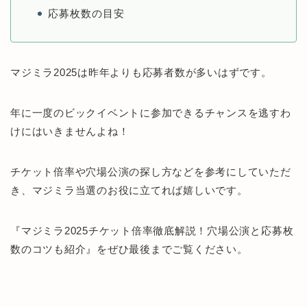
応募枚数の目安
マジミラ2025は昨年よりも応募者数が多いはずです。
年に一度のビックイベントに参加できるチャンスを逃すわ
けにはいきませんよね！
チケット倍率や穴場公演の探し方などを参考にしていただ
き、マジミラ当選のお役に立てれば嬉しいです。
『マジミラ2025チケット倍率徹底解説！穴場公演と応募枚
数のコツも紹介』をぜひ最後までご覧ください。