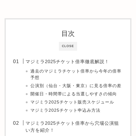
目次
CLOSE
マジミラ2025チケット倍率徹底解説！
過去のマジミラチケット倍率から今年の倍率
予想
公演別（仙台・大阪・東京）に見る倍率の差
開催日・時間帯による当選しやすさの傾向
マジミラ2025チケット販売スケジュール
マジミラ2025チケット申込み方法
マジミラ2025チケット倍率から穴場公演狙
い方を紹介！