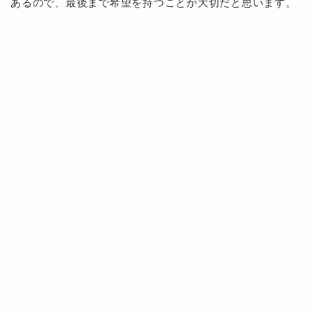
あるので、最後まで希望を持つことが大切だと思います。