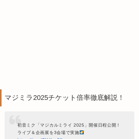
マジミラ2025チケット倍率徹底解説！
初音ミク「マジカルミライ 2025」開催日程公開！
ライブ＆企画展を3会場で実施