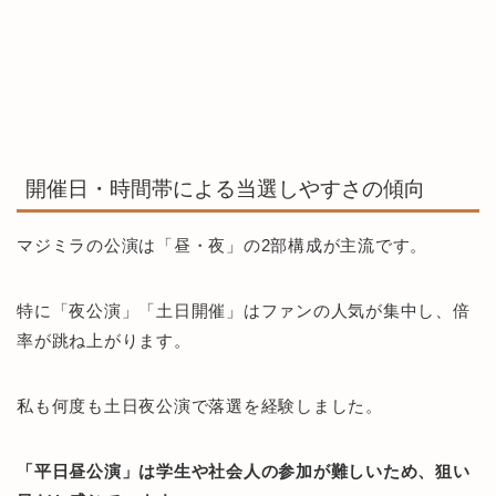
開催日・時間帯による当選しやすさの傾向
マジミラの公演は「昼・夜」の2部構成が主流です。
特に「夜公演」「土日開催」はファンの人気が集中し、倍
率が跳ね上がります。
私も何度も土日夜公演で落選を経験しました。
「平日昼公演」は学生や社会人の参加が難しいため、狙い