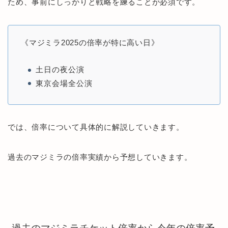
ため、事前にしっかりと戦略を練ることが必須です。
《マジミラ2025の倍率が特に高い日》
土日の夜公演
東京会場全公演
では、倍率について具体的に解説していきます。
過去のマジミラの倍率実績から予想していきます。