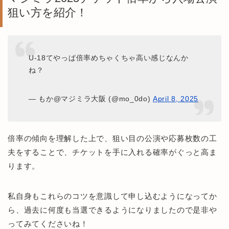
狙い方を紹介！
U-18てやっぱ倍率めちゃくちゃ高い感じなんか
ね？
— もか@マジミラ大阪 (@mo_0do)
April 8, 2025
倍率の傾向を理解した上で、狙い目の公演や応募枚数の工
夫をすることで、チケットを手に入れる確率がぐっと高ま
ります。
私自身もこれらのコツを意識して申し込むようになってか
ら、過去に何度も当選できるようになりましたので是非や
ってみてくださいね！