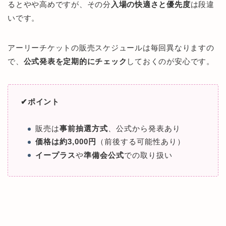
るとやや高めですが、その分
入場の快適さと優先度
は段違
いです。
アーリーチケットの販売スケジュールは毎回異なりますの
で、
公式発表を定期的にチェック
しておくのが安心です。
✔︎ポイント
販売は
事前抽選方式
、公式から発表あり
価格は約3,000円
（前後する可能性あり）
イープラス
や
準備会公式
での取り扱い