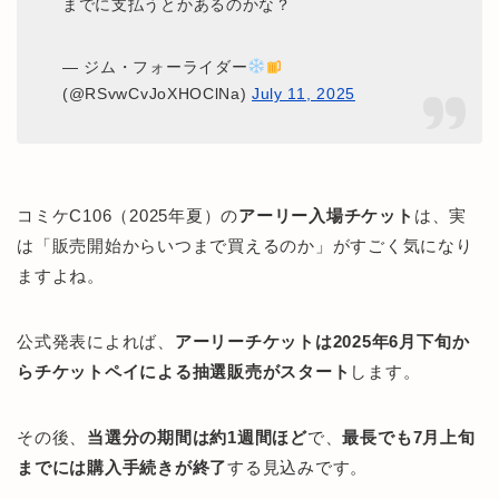
までに支払うとかあるのかな？
— ジム・フォーライダー
(@RSvwCvJoXHOClNa)
July 11, 2025
コミケC106（2025年夏）の
アーリー入場チケット
は、実
は「販売開始からいつまで買えるのか」がすごく気になり
ますよね。
公式発表によれば、
アーリーチケットは2025年6月下旬か
らチケットペイによる抽選販売がスタート
します。
その後、
当選分の期間は約1週間ほど
で、
最長でも7月上旬
までには購入手続きが終了
する見込みです。