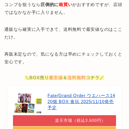
コンプを狙うなら
圧倒的に
箱買い
がおすすめですが、店頭
ではなかなか手に入りません。
通販なら確実に入手できて、送料無料で最安値なのはここ
だけ。
再販未定なので、気になる方は早めにチェックしておくと
安心です。
＼BOX売り
最安値
＆
送料無料
コチラ／
Fate/Grand Order ウエハース14
20個 BOX 食玩 2025/11/10発売
予定
楽天市場（税込3,600円）