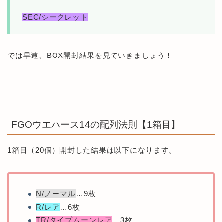
SEC/シークレット
では早速、BOX開封結果を見ていきましょう！
FGOウエハース14の配列法則【1箱目】
1箱目（20個）開封した結果は以下になります。
N/ノーマル
…9枚
R/レア
…6枚
TR/タイプムーンレア
…3枚