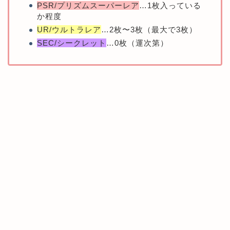
PSR/プリズムスーパーレア
…1枚入っている
か程度
UR/ウルトラレア
…2枚〜3枚（最大で3枚）
SEC/シークレット
…0枚（運次第）