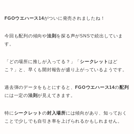
FGOウエハース14
がついに発売されましたね！
今回も配列の傾向や
法則
を探る声がSNSで続出していま
す。
「どの場所に推しが入ってる？」「
シークレット
はど
こ？」と、早くも開封報告が盛り上がっているようです。
過去弾のデータをもとにすると、
FGOウエハース14
の
配列
には一定の
法則
が見えてきます。
特に
シークレット
の
封入場所
には傾向があり、知っておく
ことで少しでも自引き率を上げられるかもしれません。