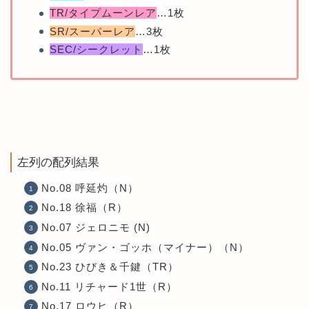
TR/タイプムーンレア
…1枚
SR/スーパーレア
…3枚
SEC/シークレット
…1枚
左列の配列結果
No.08 呼延灼（N）
No.18 徐福（R）
No.07 ジェロニモ (N)
No.05 ヴァン・ゴッホ（マイナー）（N）
No.23 ひびき＆千鍵（TR）
No.11 リチャード1世（R）
No.17 ロウヒ（R）