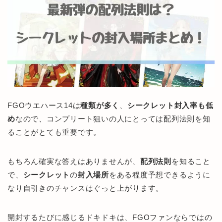
FGOウエハース14は
種類が多く
、
シークレット封入率も低
め
なので、コンプリート狙いの人にとっては配列法則を知
ることがとても重要です。
もちろん確実な答えはありませんが、
配列
法則
を知ること
で、
シークレット
の
封入場所
をある程度予想できるように
なり自引きのチャンスはぐっと上がります。
開封するたびに感じるドキドキは、FGOファンならではの