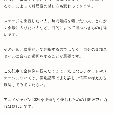
るか」によって難易度の感じ方も変わってきます。
ステージを重視したい人、時間短縮を狙いたい人、とにか
く会場に入りたい人など、目的によって選ぶべきものは違
います。
そのため、倍率だけで判断するのではなく、自分の参加ス
タイルに合った選択をすることが重要です。
この記事で全体像を掴んだうえで、気になるチケットやス
テージについては、個別記事でより詳しい倍率や考え方を
確認してみてください。
アニメジャパン2026を後悔なく楽しむための判断材料にな
れば嬉しいです。