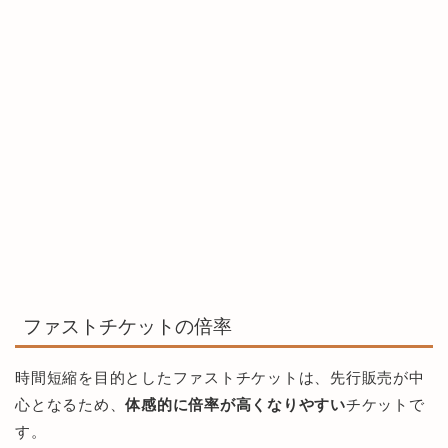
ファストチケットの倍率
時間短縮を目的としたファストチケットは、先行販売が中
心となるため、
体感的に倍率が高くなりやすい
チケットで
す。