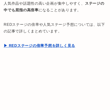
人気作品や話題性の高い企画が集中しやすく、
ステージの
中でも屈指の高倍率
になることがあります。
REDステージの倍率や人気ステージ予想については、以下
の記事で詳しくまとめています。
▶ REDステージの倍率予想を詳しく見る