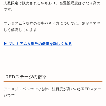
人数限定で販売される年もあり、当選難易度はかなり高め
です。
プレミアム入場券の倍率や考え方については、別記事で詳
しく解説しています。
▶ プレミアム入場券の倍率を詳しく見る
REDステージの倍率
アニメジャパンの中でも特に注目度が高いのがREDステー
ジです。