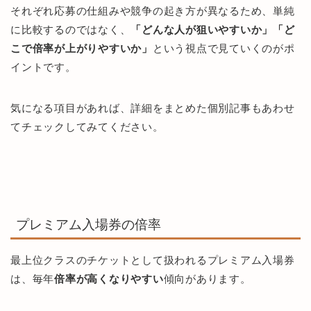
それぞれ応募の仕組みや競争の起き方が異なるため、単純
に比較するのではなく、
「どんな人が狙いやすいか」「ど
こで倍率が上がりやすいか」
という視点で見ていくのがポ
イントです。
気になる項目があれば、詳細をまとめた個別記事もあわせ
てチェックしてみてください。
プレミアム入場券の倍率
最上位クラスのチケットとして扱われるプレミアム入場券
は、毎年
倍率が高くなりやすい
傾向があります。