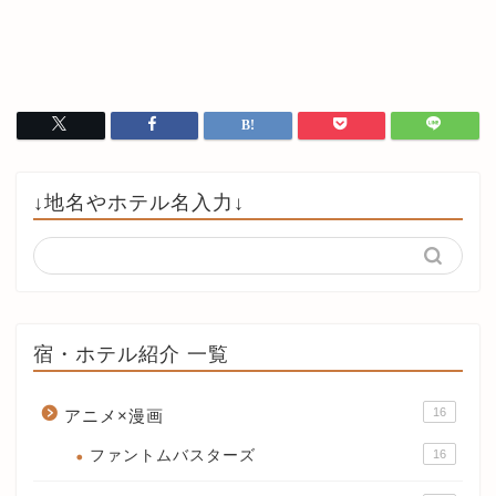
↓地名やホテル名入力↓
宿・ホテル紹介 一覧
16
アニメ×漫画
ファントムバスターズ
16