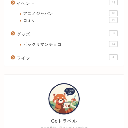
41
イベント
アニメジャパン
18
コミケ
19
37
グッズ
ビックリマンチョコ
14
4
ライフ
Goトラベル
ホテル比較・選び方ガイド編集者