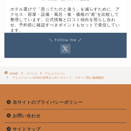
ホテル選びで「思ってたのと違う」を減らすために、ア
クセス・部屋・設備・風呂・食・価格の“差”を比較して
整理しています。公式情報と口コミ傾向を照らし合わ
せ、予約前に確認すべきポイントもセットで発信してい
ます。
＼ Follow me ／
HOME
イベント
アニメジャパン
アニメジャパン2026の倍率まとめ！チケット・ステージ別に徹底解説
当サイトのプライバシーポリシー
お問い合わせ
サイトマップ